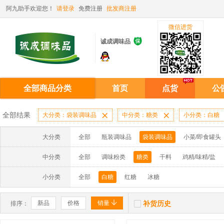
阿九助手欢迎您！
请登录
免费注册
批发商注册
微信进货

诚成调味品
全部商品分类
首页
点货
公
全部结果
大分类：袋装调味品

中分类：糖类

小分类：白糖
大分类
全部
瓶装调味品
袋装调味品
小菜/即食罐头
中分类
全部
调味粉类
糖类
干料
鸡精/味精/盐
小分类
全部
白糖
红糖
冰糖


新品
价格
销量
补货历史
排序：