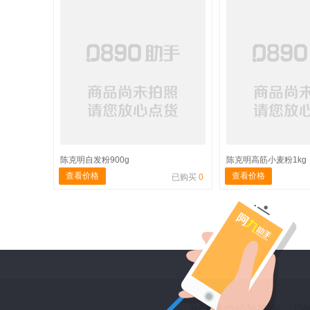
陈克明自发粉900g
陈克明高筋小麦粉1kg
查看价格
查看价格
已购买
0
服务电话:0592-5670890 158