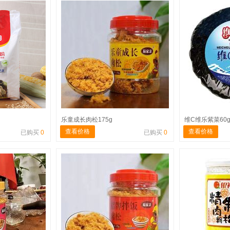
乐童成长肉松175g
维C维乐紫菜60
查看价格
查看价格
已购买
0
已购买
0