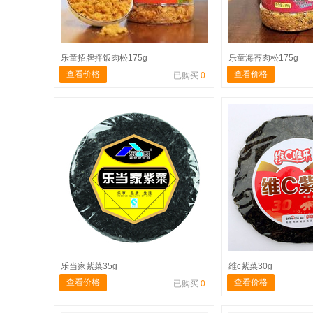
乐童招牌拌饭肉松175g
乐童海苔肉松175g
查看价格
查看价格
已购买
0
乐当家紫菜35g
维c紫菜30g
查看价格
查看价格
已购买
0