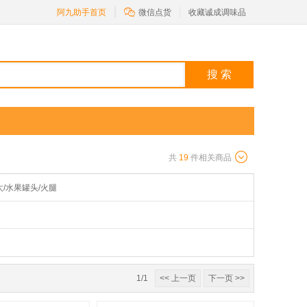

阿九助手首页
微信点货
收藏诚成调味品
搜 索
共
19
件相关商品
太/水果罐头/火腿
1/1
<< 上一页
下一页 >>