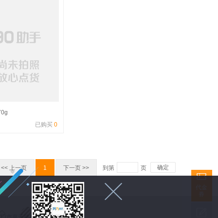
0g
已购买
0
确定
<< 上一页
1
下一页 >>
到第
页


代金
券

 福建省厦门市嘉禾路398号财富港湾428室