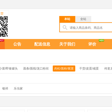
进货
本站
全站
公告
配送信息
关于我们
评价
小菜/即食罐头
面条/面线/龙口粉丝
肉松/面粉/紫菜
干货/皮蛋/咸蛋
何老
银祥
乐当家