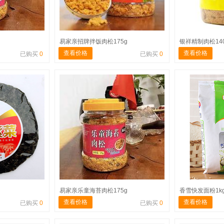
易家亲招牌拌饭肉松175g
银祥精制肉松14
查看价格
查看价格
已购买
0
已购买
0
易家亲乐童海苔肉松175g
香雪快发面粉1k
查看价格
查看价格
已购买
0
已购买
0