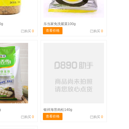
0g
乐当家免洗紫菜100g
查看价格
已购买
0
已购买
0
g
银祥海苔肉松140g
查看价格
已购买
0
已购买
0