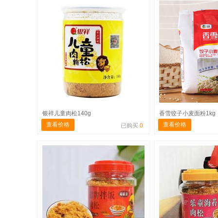
银祥儿童肉松140g
香雪饺子小麦面粉1kg
查看价格
查看价格
已购买
0