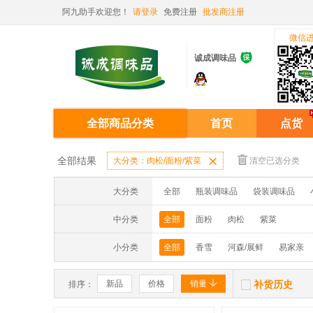
阿九助手欢迎您！
请登录
免费注册
批发商注册
微信

诚成调味品
全部商品分类
首页
点货
全部结果
大分类：肉松/面粉/紫菜

清空已选分类
大分类
全部
瓶装调味品
袋装调味品
中分类
全部
面粉
肉松
紫菜
小分类
全部
香雪
河森/展鲜
易家亲


新品
价格
销量
补货历史
排序：