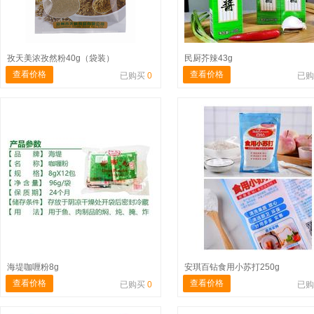
孜天美浓孜然粉40g（袋装）
民厨芥辣43g
查看价格
查看价格
已购买
0
已
海堤咖喱粉8g
安琪百钻食用小苏打250g
查看价格
查看价格
已购买
0
已