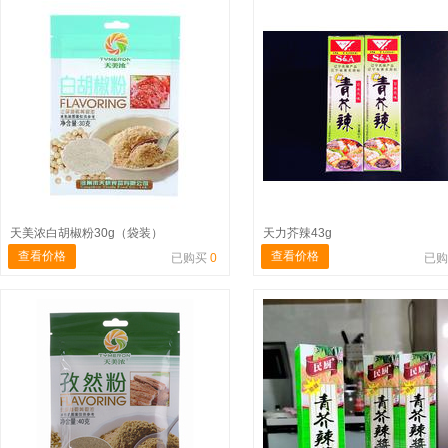
天美浓白胡椒粉30g（袋装）
天力芥辣43g
查看价格
查看价格
已购买
0
已