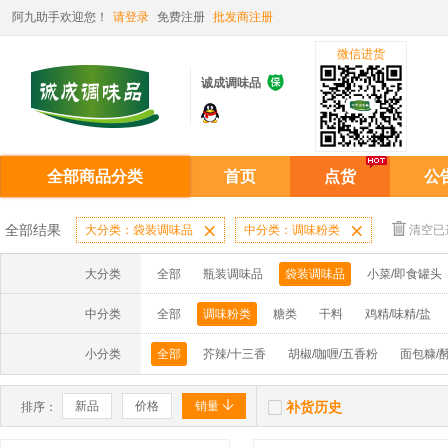
阿九助手欢迎您！
请登录
免费注册
批发商注册
微信进货

诚成调味品
全部商品分类
首页
点货
公
全部结果
大分类：袋装调味品

中分类：调味粉类

清空已
大分类
全部
瓶装调味品
袋装调味品
小菜/即食罐头
中分类
全部
调味粉类
糖类
干料
鸡精/味精/盐
小分类
全部
芥辣/十三香
胡椒/咖喱/五香粉
面包糠/


新品
价格
销量
补货历史
排序：