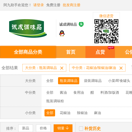
阿九助手欢迎您！
请登录
免费注册
批发商注册
微信进货

诚成调味品
全部商品分类
首页
点货
公
全部结果
大分类：瓶装调味品

中分类：花椒油/辣椒油/麻油

大分类
全部
瓶装调味品
袋装调味品
小菜/即食罐头
中分类
全部
酱油
食用油
醋
料酒/加饭酒
花雕
瓶装调味粉
小分类
全部
花椒油
辣椒油
麻油


新品
价格
销量
补货历史
排序：