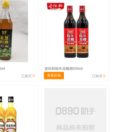
ml
老恒和陈年花雕酒500ml
查看价格
已购买
0
已购买
0