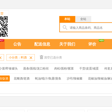
进货
本站
全站
公告
配送信息
关于我们
评价

小分类：料酒

清空已选分类
小菜/即食罐头
面条/面线/龙口粉丝
肉松/面粉/紫菜
干货/皮蛋/咸蛋
何老
/加饭酒
花雕酒/老酒
蚝油/喼汁/鱼露/蒸鱼
沙司/辣椒酱
花椒油/辣椒油/麻