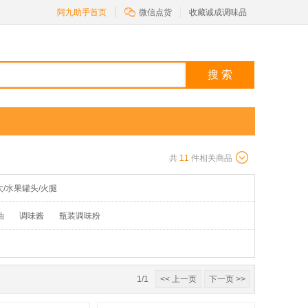

阿九助手首页
微信点货
收藏诚成调味品
搜 索
共
11
件相关商品
太/水果罐头/火腿
油
调味酱
瓶装调味粉
1/1
<< 上一页
下一页 >>