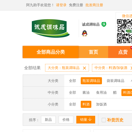
阿九助手欢迎您！
请登录
免费注册
批发商注册
微信

诚成调味品
全部商品分类
首页
点货
全部结果
大分类：瓶装调味品

中分类：料酒/加饭酒
大分类
全部
瓶装调味品
袋装调味品
中分类
全部
酱油
食用油
醋
料酒
小分类
全部
料酒
加饭酒


新品
价格
销量
补货历史
排序：