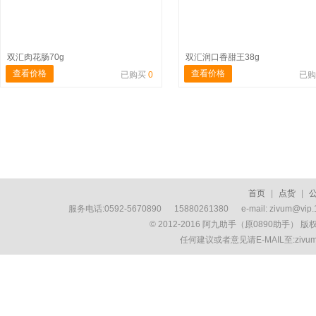
双汇肉花肠70g
双汇润口香甜王38g
查看价格
查看价格
已购买
0
已
首页
|
点货
|
服务电话:0592-5670890 15880261380 e-mail: zivum
© 2012-2016 阿九助手（原0890助手） 
任何建议或者意见请E-MAIL至:ziv