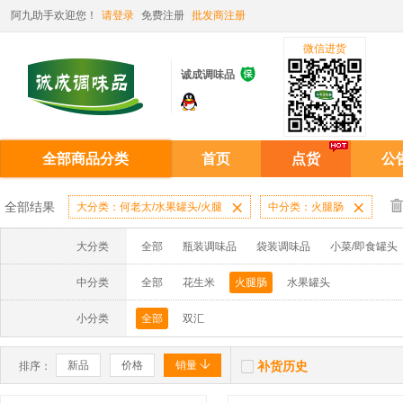
阿九助手欢迎您！
请登录
免费注册
批发商注册
微信进货

诚成调味品
全部商品分类
首页
点货
公
全部结果
大分类：何老太/水果罐头/火腿

中分类：火腿肠

大分类
全部
瓶装调味品
袋装调味品
小菜/即食罐头
中分类
全部
花生米
火腿肠
水果罐头
小分类
全部
双汇


新品
价格
销量
补货历史
排序：