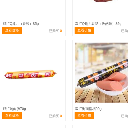
双汇Q趣儿（香辣）85g
双汇Q趣儿香肠（孜然味）85g
查看价格
查看价格
已购买
0
已
双汇鸡肉肠70g
双汇泡面搭档90g
查看价格
查看价格
已购买
0
已