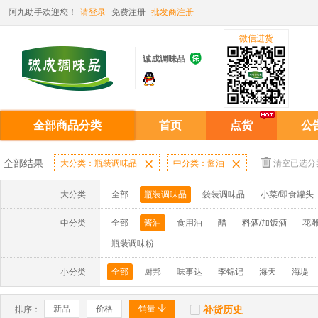
阿九助手欢迎您！
请登录
免费注册
批发商注册
微信进货

诚成调味品
全部商品分类
首页
点货
公
全部结果
大分类：瓶装调味品

中分类：酱油

清空已选分
大分类
全部
瓶装调味品
袋装调味品
小菜/即食罐头
中分类
全部
酱油
食用油
醋
料酒/加饭酒
花雕
瓶装调味粉
小分类
全部
厨邦
味事达
李锦记
海天
海堤


新品
价格
销量
补货历史
排序：