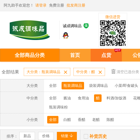
阿九助手欢迎您！
请登录
免费注册
批发商注册
微信进货

诚成调味品
全部商品分类
首页
点货
公
全部结果
大分类：瓶装调味品

中分类：醋

清空已选分类
大分类
全部
瓶装调味品
袋装调味品
小菜/即食罐头
中分类
全部
酱油
食用油
醋
料酒/加饭酒
花雕
瓶装调味粉
小分类
全部
白醋
香醋
老醋
陈醋


新品
价格
销量
补货历史
排序：