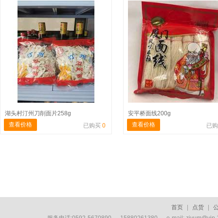
湖头村汀州刀削面片258g
安平桥面线200g
查看价格
查看价格
已购买
0
已
首页
|
点货
|