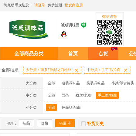
阿九助手欢迎您！
请登录
免费注册
批发商注册
微信进货

诚成调味品
全部商品分类
首页
点货
公
全部结果
大分类：面条/面线/龙口粉丝

中分类：手工面/拉面

大分类
全部
瓶装调味品
袋装调味品
小菜/即食罐头
中分类
全部
面条
粉丝/米粉
手工面/拉面
小分类
全部
拉面/刀削面


新品
价格
销量
补货历史
排序：