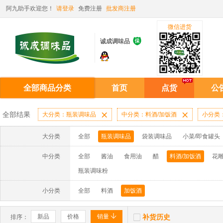
阿九助手欢迎您！
请登录
免费注册
批发商注册
微信进货

诚成调味品
全部商品分类
首页
点货
公
全部结果
大分类：瓶装调味品

中分类：料酒/加饭酒

小分类
大分类
全部
瓶装调味品
袋装调味品
小菜/即食罐头
中分类
全部
酱油
食用油
醋
料酒/加饭酒
花雕
瓶装调味粉
小分类
全部
料酒
加饭酒


新品
价格
销量
补货历史
排序：