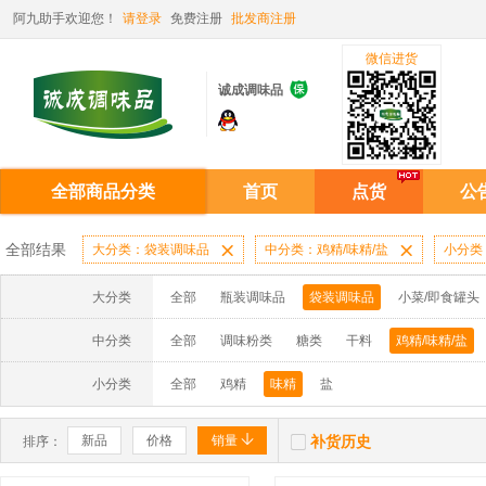
阿九助手欢迎您！
请登录
免费注册
批发商注册
微信进货

诚成调味品
全部商品分类
首页
点货
公
全部结果
大分类：袋装调味品

中分类：鸡精/味精/盐

小分类
大分类
全部
瓶装调味品
袋装调味品
小菜/即食罐头
中分类
全部
调味粉类
糖类
干料
鸡精/味精/盐
小分类
全部
鸡精
味精
盐


新品
价格
销量
补货历史
排序：