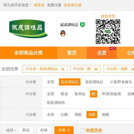
阿九助手欢迎您！
请登录
免费注册
批发商注册
微信进货

诚成调味品
全部商品分类
首页
点货
公
全部结果
大分类：瓶装调味品

中分类：醋

小分类：老醋
大分类
全部
瓶装调味品
袋装调味品
小菜/即食罐头
中分类
全部
酱油
食用油
醋
料酒/加饭酒
花雕
瓶装调味粉
小分类
全部
白醋
香醋
老醋
陈醋


新品
价格
销量
补货历史
排序：