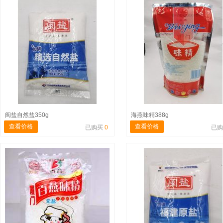
闽盐自然盐350g
海燕味精388g
查看价格
查看价格
已购买
0
已