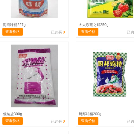
海燕味精227g
太太乐蔬之鲜250g
查看价格
查看价格
已购买
0
已
低钠盐300g
厨邦鸡精200g
查看价格
查看价格
已购买
0
已