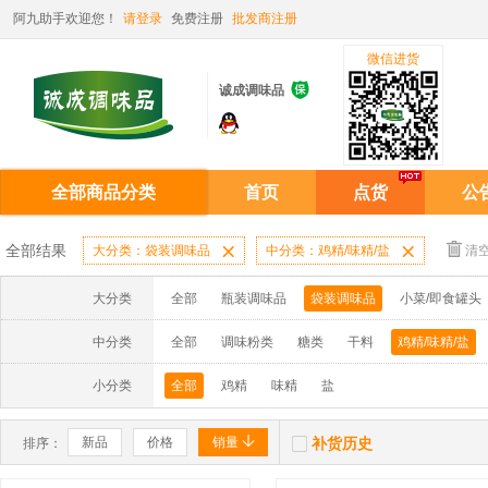
阿九助手欢迎您！
请登录
免费注册
批发商注册
微信进货

诚成调味品
全部商品分类
首页
点货
公
全部结果
大分类：袋装调味品

中分类：鸡精/味精/盐

清
大分类
全部
瓶装调味品
袋装调味品
小菜/即食罐头
中分类
全部
调味粉类
糖类
干料
鸡精/味精/盐
小分类
全部
鸡精
味精
盐


新品
价格
销量
补货历史
排序：